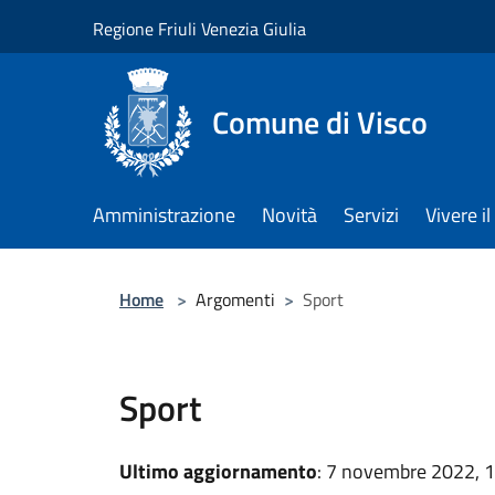
Salta al contenuto principale
Regione Friuli Venezia Giulia
Comune di Visco
Amministrazione
Novità
Servizi
Vivere 
Home
>
Argomenti
>
Sport
Sport
Ultimo aggiornamento
: 7 novembre 2022, 