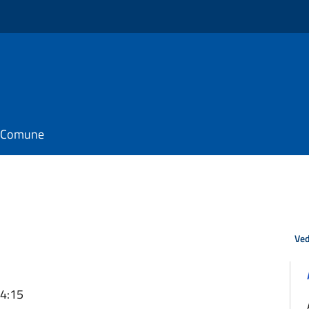
il Comune
Ved
14:15