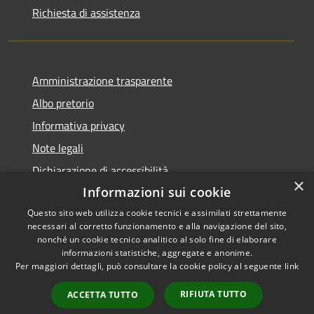
Richiesta di assistenza
Amministrazione trasparente
Albo pretorio
Informativa privacy
Note legali
Dichiarazione di accessibilità
×
Informazioni sui cookie
Questo sito web utilizza cookie tecnici e assimilati strettamente
necessari al corretto funzionamento e alla navigazione del sito,
RSS
Copyright © 2026 • Comune di
nonché un cookie tecnico analitico al solo fine di elaborare
informazioni statistiche, aggregate e anonime.
Accessibilità
Visco • Powered by
Per maggiori dettagli, può consultare la cookie policy al seguente
link
Privacy
Municipium
Accesso
•
Cookie
redazione
RIFIUTA TUTTO
ACCETTA TUTTO
Mappa del sito