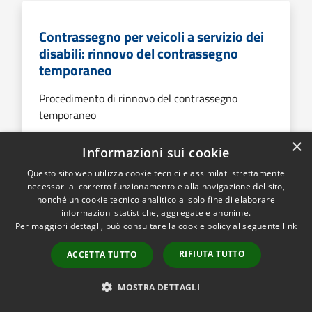
Contrassegno per veicoli a servizio dei
disabili: rinnovo del contrassegno
temporaneo
Procedimento di rinnovo del contrassegno
temporaneo
×
Informazioni sui cookie
Questo sito web utilizza cookie tecnici e assimilati strettamente
VAI ALLA PAGINA
necessari al corretto funzionamento e alla navigazione del sito,
nonché un cookie tecnico analitico al solo fine di elaborare
informazioni statistiche, aggregate e anonime.
Per maggiori dettagli, può consultare la cookie policy al seguente
link
Contrassegno rosa per donne gravide o
RIFIUTA TUTTO
ACCETTA TUTTO
con figli fino a due anni: rinnovo del
contrassegno
MOSTRA DETTAGLI