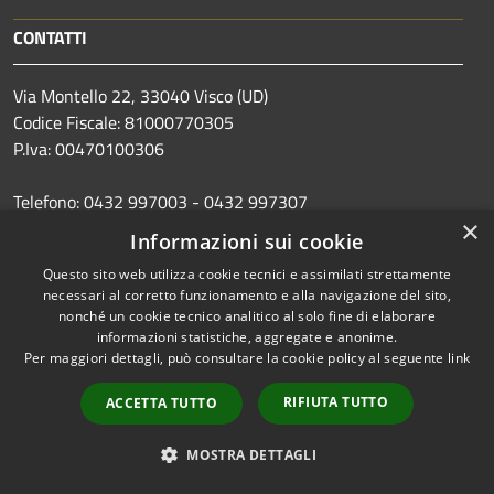
CONTATTI
Via Montello 22, 33040 Visco (UD)
Codice Fiscale: 81000770305
P.Iva: 00470100306
Telefono: 0432 997003 - 0432 997307
×
Fax: 0432 998049
Informazioni sui cookie
Pec:
comune.visco@certgov.fvg.it
Questo sito web utilizza cookie tecnici e assimilati strettamente
necessari al corretto funzionamento e alla navigazione del sito,
nonché un cookie tecnico analitico al solo fine di elaborare
informazioni statistiche, aggregate e anonime.
Codice Univoco Ufficio: UF3F02
Per maggiori dettagli, può consultare la cookie policy al seguente
link
Codice IPA: c_m073
Conto corrente bancario presso Tesoriere Comunale:
RIFIUTA TUTTO
ACCETTA TUTTO
CREDIFRIULI - Credito cooperativo Friuli S.C. filiale di
Palmanova
MOSTRA DETTAGLI