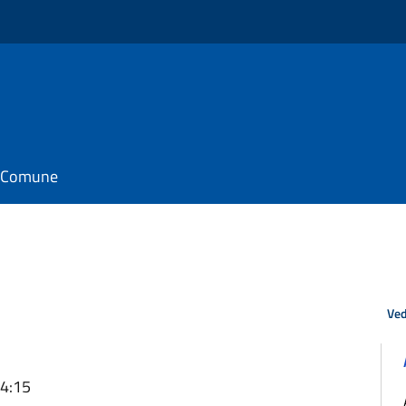
il Comune
Ved
14:15