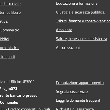
Educazione e formazione
 stato civile
Giustizia e sicurezza pubblica
 tempo libero
Tributi, finanze e contravvenzio
ativa
Ambiente
e Commercio
Salute, benessere e assistenza
bblici
Autorizzazioni
 urbanistica
 trasporti
ivoco Ufficio: UF3F02
Prenotazione appuntamento
PA: c_m073
Segnala disservizio
rente bancario presso
Leggi le domande frequenti
 Comunale:
I - Credito cooperativo Friuli
Richiesta di assistenza