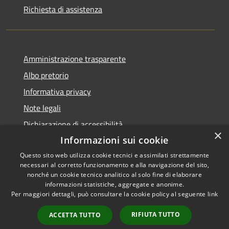
Richiesta di assistenza
Amministrazione trasparente
Albo pretorio
Informativa privacy
Note legali
Dichiarazione di accessibilità
×
Informazioni sui cookie
Questo sito web utilizza cookie tecnici e assimilati strettamente
necessari al corretto funzionamento e alla navigazione del sito,
RSS
Copyright © 2026 • Comune di
nonché un cookie tecnico analitico al solo fine di elaborare
informazioni statistiche, aggregate e anonime.
Accessibilità
Visco • Powered by
Per maggiori dettagli, può consultare la cookie policy al seguente
link
Privacy
Municipium
Accesso
•
Cookie
redazione
RIFIUTA TUTTO
ACCETTA TUTTO
Mappa del sito