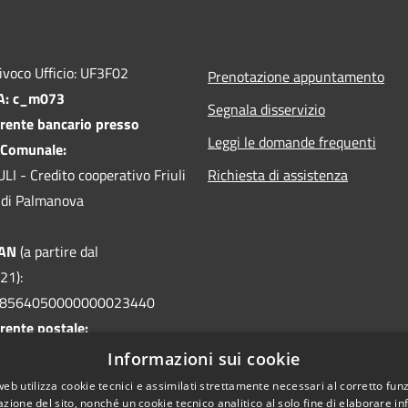
ivoco Ufficio: UF3F02
Prenotazione appuntamento
PA: c_m073
Segnala disservizio
rente bancario presso
Leggi le domande frequenti
 Comunale:
I - Credito cooperativo Friuli
Richiesta di assistenza
le di Palmanova
BAN
(a partire dal
21):
08564050000000023440
rente postale:
32 intestato a
Informazioni sui cookie
 Visco - Servizio Tesoreria
web utilizza cookie tecnici e assimilati strettamente necessari al corretto fu
azione del sito, nonché un cookie tecnico analitico al solo fine di elaborare i