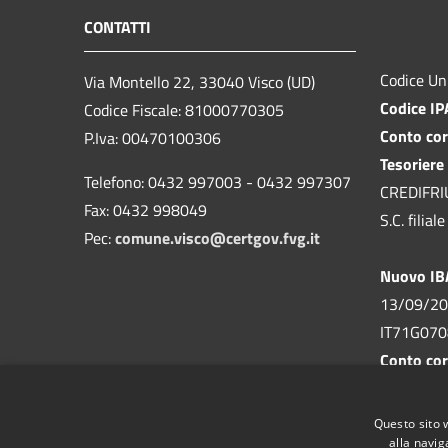
CONTATTI
Codice Un
Via Montello 22, 33040 Visco (UD)
Codice I
Codice Fiscale: 81000770305
Conto cor
P.Iva: 00470100306
Tesoriere
Telefono: 0432 997003 - 0432 997307
CREDIFRIUL
Fax: 0432 998049
S.C. filia
Pec:
comune.visco@certgov.fvg.it
Nuovo I
13/09/20
IT71G07
Conto cor
n. 155293
Comune di
Questo sito 
alla navig