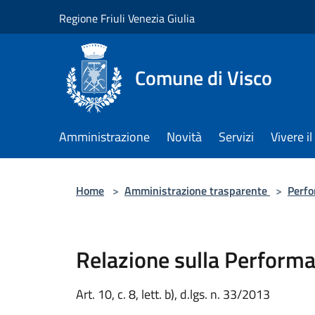
Salta al contenuto principale
Regione Friuli Venezia Giulia
Comune di Visco
Amministrazione
Novità
Servizi
Vivere 
Home
>
Amministrazione trasparente
>
Perf
Relazione sulla Perform
Art. 10, c. 8, lett. b), d.lgs. n. 33/2013