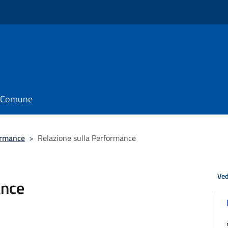
il Comune
ormance
>
Relazione sulla Performance
Ved
ance