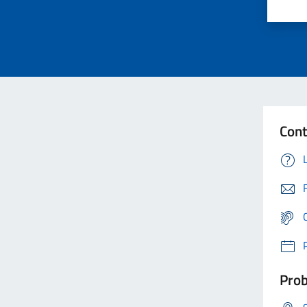
Cont
Prob