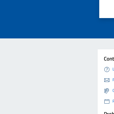
Cont
Prob