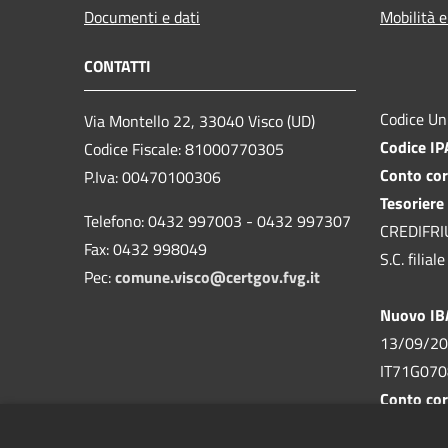
Documenti e dati
Mobilità e
CONTATTI
Codice Un
Via Montello 22, 33040 Visco (UD)
Codice I
Codice Fiscale: 81000770305
Conto cor
P.Iva: 00470100306
Tesoriere
Telefono: 0432 997003 - 0432 997307
CREDIFRIUL
Fax: 0432 998049
S.C. filia
Pec:
comune.visco@certgov.fvg.it
Nuovo I
13/09/20
IT71G07
Conto cor
n. 155293