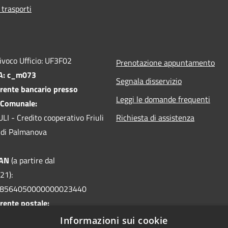
 trasporti
ivoco Ufficio: UF3F02
Prenotazione appuntamento
PA: c_m073
Segnala disservizio
rente bancario presso
Leggi le domande frequenti
 Comunale:
I - Credito cooperativo Friuli
Richiesta di assistenza
le di Palmanova
BAN
(a partire dal
21):
08564050000000023440
rente postale:
32 intestato a
Informazioni sui cookie