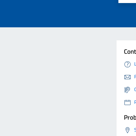
Cont
Prob