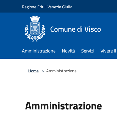
Salta al contenuto principale
Regione Friuli Venezia Giulia
Comune di Visco
Amministrazione
Novità
Servizi
Vivere 
Home
>
Amministrazione
Amministrazione