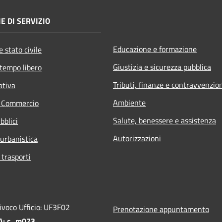
E DI SERVIZIO
Educazione e formazione
 stato civile
Giustizia e sicurezza pubblica
 tempo libero
Tributi, finanze e contravvenzio
ativa
Ambiente
e Commercio
Salute, benessere e assistenza
bblici
Autorizzazioni
 urbanistica
 trasporti
ivoco Ufficio: UF3F02
Prenotazione appuntamento
PA: c_m073