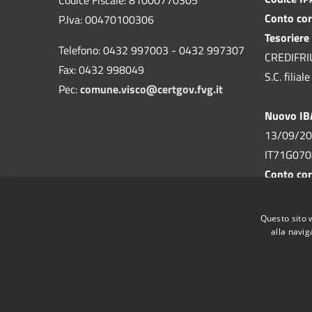
Conto cor
P.Iva: 00470100306
Tesoriere
Telefono: 0432 997003 - 0432 997307
CREDIFRIUL
Fax: 0432 998049
S.C. filia
Pec:
comune.visco@certgov.fvg.it
Nuovo I
13/09/20
IT71G07
Conto cor
n. 155293
Comune di
Questo sito 
alla navig
RSS
Accessibilità
Privacy
Cookie
Mappa de