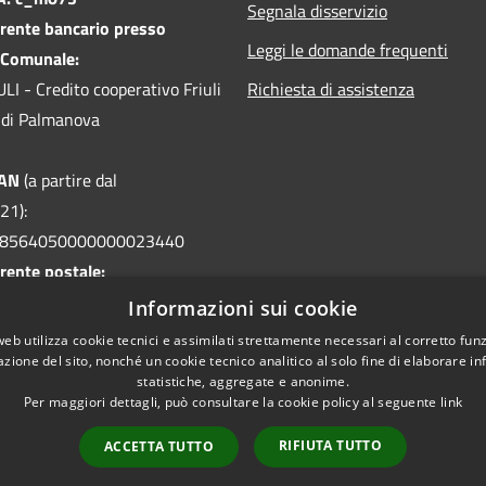
Segnala disservizio
rente bancario presso
Leggi le domande frequenti
 Comunale:
I - Credito cooperativo Friuli
Richiesta di assistenza
le di Palmanova
BAN
(a partire dal
21):
08564050000000023440
rente postale:
32 intestato a
Informazioni sui cookie
 Visco - Servizio Tesoreria
web utilizza cookie tecnici e assimilati strettamente necessari al corretto fu
azione del sito, nonché un cookie tecnico analitico al solo fine di elaborare i
statistiche, aggregate e anonime.
Per maggiori dettagli, può consultare la cookie policy al seguente
link
RIFIUTA TUTTO
ACCETTA TUTTO
l sito
Copyright © 2026 • Comune