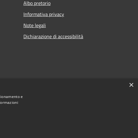
Albo pretorio
Informativa privacy
Note legali
Dichiarazione di accessibilità
×
nzionamento e
nformazioni
Municipium
Accesso redazione
 di Visco • Powered by
•