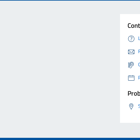
Cont
Prob