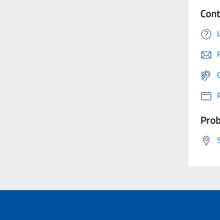
Cont
Prob