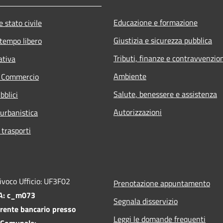
Educazione e formazione
 stato civile
Giustizia e sicurezza pubblica
 tempo libero
Tributi, finanze e contravvenzio
ativa
Ambiente
e Commercio
Salute, benessere e assistenza
bblici
Autorizzazioni
 urbanistica
 trasporti
ivoco Ufficio: UF3F02
Prenotazione appuntamento
PA: c_m073
Segnala disservizio
rente bancario presso
Leggi le domande frequenti
 Comunale: