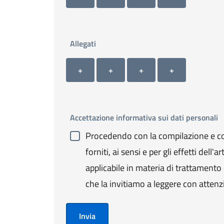
Allegati
Allegato 1
Allegato 2
Allegato 3
Allegato 4
+ Carica allegato 1
+ Carica allegato 2
+ Carica allegato 3
+ Carica allegato 4
+
+
+
+
Accettazione informativa sui dati personali
Procedendo con la compilazione e con
forniti, ai sensi e per gli effetti de
applicabile in materia di trattamento de
che la invitiamo a leggere con attenz
Invia