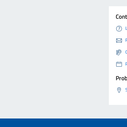
Cont
Prob