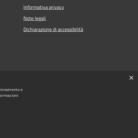
Informativa privacy
Note legali
Dichiarazione di accessibilità
×
nzionamento e
nformazioni
Municipium
Accesso redazione
 di Visco • Powered by
•