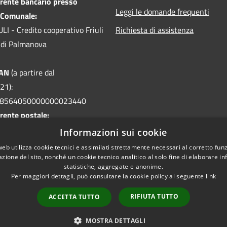
rente bancario presso
Leggi le domande frequenti
 Comunale:
I - Credito cooperativo Friuli
Richiesta di assistenza
le di Palmanova
BAN
(a partire dal
21):
08564050000000023440
rente postale:
32 intestato a
Informazioni sui cookie
 Visco - Servizio Tesoreria
web utilizza cookie tecnici e assimilati strettamente necessari al corretto fu
azione del sito, nonché un cookie tecnico analitico al solo fine di elaborare i
statistiche, aggregate e anonime.
Per maggiori dettagli, può consultare la cookie policy al seguente
link
RIFIUTA TUTTO
ACCETTA TUTTO
l sito
Copyright © 2026 • Comune
MOSTRA DETTAGLI