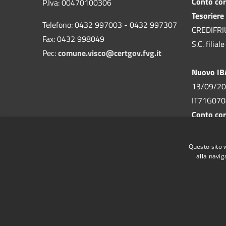
Conto cor
P.Iva: 00470100306
Tesoriere
Telefono: 0432 997003 - 0432 997307
CREDIFRIUL
Fax: 0432 998049
S.C. filia
Pec:
comune.visco@certgov.fvg.it
Nuovo I
13/09/20
IT71G07
Conto cor
n. 155293
Comune di
Questo sito 
alla navig
RSS
Accessibilità
Privacy
Cookie
Mappa de
Feedback accessibilità