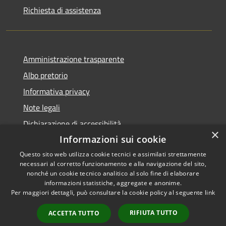
Richiesta di assistenza
Amministrazione trasparente
Albo pretorio
Informativa privacy
Note legali
Dichiarazione di accessibilità
×
Informazioni sui cookie
Questo sito web utilizza cookie tecnici e assimilati strettamente
necessari al corretto funzionamento e alla navigazione del sito,
RSS
Copyright © 2026 • Comune di
nonché un cookie tecnico analitico al solo fine di elaborare
informazioni statistiche, aggregate e anonime.
Accessibilità
Visco • Powered by
Per maggiori dettagli, può consultare la cookie policy al seguente
link
Privacy
Municipium
Accesso
•
Cookie
redazione
RIFIUTA TUTTO
ACCETTA TUTTO
Mappa del sito