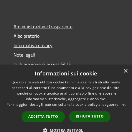
Amministrazione trasparente
Albo pretorio
Informativa privacy
Note legali
Dichiarazione di accessibilità
×
Informazioni sui cookie
Questo sito web utilizza cookie tecnici e assimilati strettamente
necessari al corretto funzionamento e alla navigazione del sito,
RSS
Copyright © 2026 • Comune di
nonché un cookie tecnico analitico al solo fine di elaborare
informazioni statistiche, aggregate e anonime.
Accessibilità
Visco • Powered by
Per maggiori dettagli, può consultare la cookie policy al seguente
link
Privacy
Municipium
Accesso
•
Cookie
redazione
RIFIUTA TUTTO
ACCETTA TUTTO
Mappa del sito
Feedback accessibilità
MOSTRA DETTAGLI