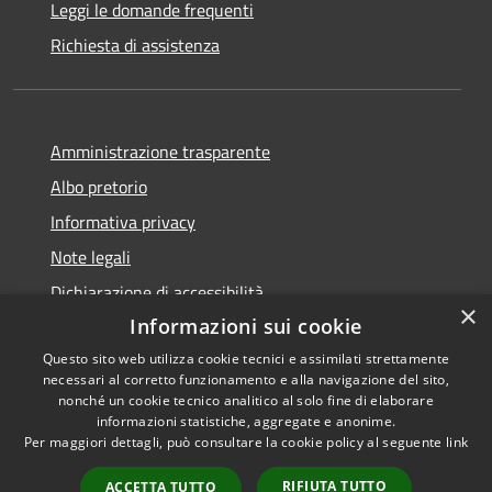
Leggi le domande frequenti
Richiesta di assistenza
Amministrazione trasparente
Albo pretorio
Informativa privacy
Note legali
Dichiarazione di accessibilità
×
Informazioni sui cookie
Questo sito web utilizza cookie tecnici e assimilati strettamente
necessari al corretto funzionamento e alla navigazione del sito,
RSS
Copyright © 2026 • Comune di
nonché un cookie tecnico analitico al solo fine di elaborare
informazioni statistiche, aggregate e anonime.
Accessibilità
Visco • Powered by
Per maggiori dettagli, può consultare la cookie policy al seguente
link
Privacy
Municipium
Accesso
•
Cookie
redazione
RIFIUTA TUTTO
ACCETTA TUTTO