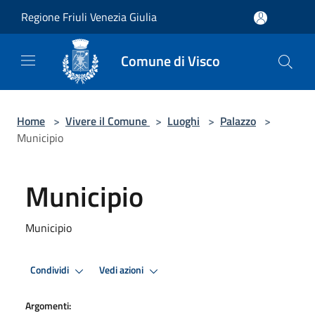
Salta al contenuto principale
Regione Friuli Venezia Giulia
Comune di Visco
Home
>
Vivere il Comune
>
Luoghi
>
Palazzo
>
Municipio
Municipio
Municipio
Condividi
Vedi azioni
Argomenti: