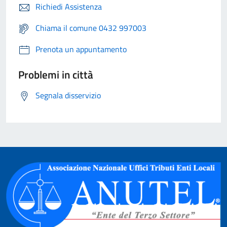
Richiedi Assistenza
Chiama il comune 0432 997003
Prenota un appuntamento
Problemi in città
Segnala disservizio