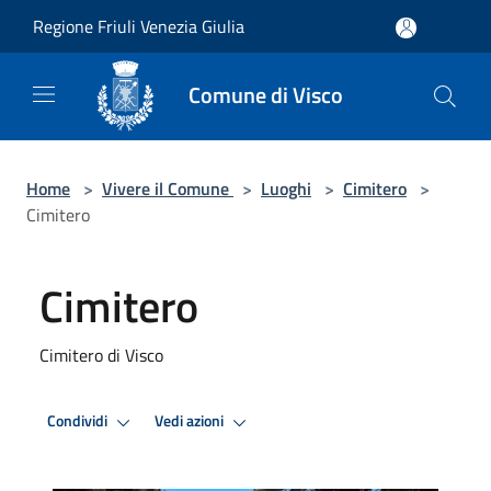
Salta al contenuto principale
Regione Friuli Venezia Giulia
Comune di Visco
Home
>
Vivere il Comune
>
Luoghi
>
Cimitero
>
Cimitero
Cimitero
Cimitero di Visco
Condividi
Vedi azioni