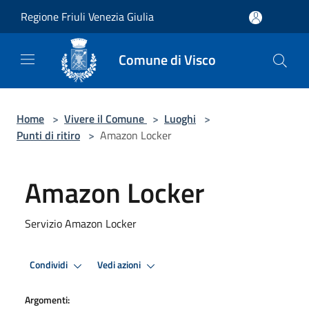
Salta al contenuto principale
Regione Friuli Venezia Giulia
Comune di Visco
Home
>
Vivere il Comune
>
Luoghi
>
Punti di ritiro
>
Amazon Locker
Amazon Locker
Servizio Amazon Locker
Condividi
Vedi azioni
Argomenti: