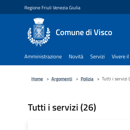
Salta al contenuto principale
Regione Friuli Venezia Giulia
Comune di Visco
Amministrazione
Novità
Servizi
Vivere 
Home
>
Argomenti
>
Polizia
>
Tutti i servizi 
Tutti i servizi (26)