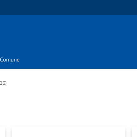
il Comune
(26)