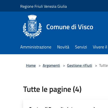
Salta al contenuto principale
Regione Friuli Venezia Giulia
Comune di Visco
Amministrazione
Novità
Servizi
Vivere 
Home
>
Argomenti
>
Gestione rifiuti
>
Tutte
Tutte le pagine (4)