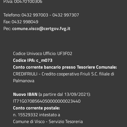
P.Iva: 00470100306
Telefono: 0432 997003 - 0432 997307
Fax: 0432 998049
Pec:
comune.visco@certgov.fvg.it
Codice Univoco Ufficio: UF3F02
Codice IPA: c_m073
Conto corrente bancario presso Tesoriere Comunale:
CREDIFRIULI - Credito cooperativo Friuli S.C. filiale di
Palmanova
Nuovo IBAN
(a partire dal 13/09/2021):
IT71G0708564050000000023440
Conto corrente postale:
n. 15529332 intestato a
Comune di Visco - Servizio Tesoreria