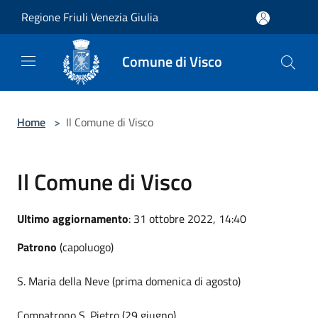
Salta al contenuto principale
Regione Friuli Venezia Giulia
Comune di Visco
Home
>
Il Comune di Visco
Il Comune di Visco
Ultimo aggiornamento
: 31 ottobre 2022, 14:40
Patrono
(capoluogo)
S. Maria della Neve (prima domenica di agosto)
Compatrono S. Pietro (29 giugno)