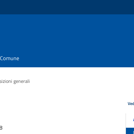
il Comune
sizioni generali
Ved
58