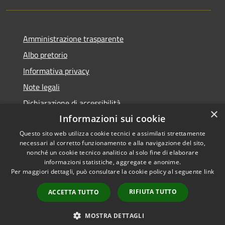
Amministrazione trasparente
Albo pretorio
Informativa privacy
Note legali
Dichiarazione di accessibilità
×
Informazioni sui cookie
Questo sito web utilizza cookie tecnici e assimilati strettamente
necessari al corretto funzionamento e alla navigazione del sito,
RSS
Copyright © 2026 • Comune di
nonché un cookie tecnico analitico al solo fine di elaborare
informazioni statistiche, aggregate e anonime.
Accessibilità
Visco • Powered by
Per maggiori dettagli, può consultare la cookie policy al seguente
link
Privacy
Municipium
Accesso
•
Cookie
redazione
RIFIUTA TUTTO
ACCETTA TUTTO
Mappa del sito
Feedback accessibilità
MOSTRA DETTAGLI