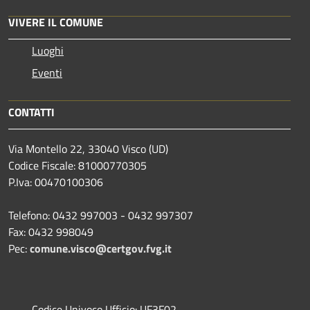
VIVERE IL COMUNE
Luoghi
Eventi
CONTATTI
Via Montello 22, 33040 Visco (UD)
Codice Fiscale: 81000770305
P.Iva: 00470100306
Telefono: 0432 997003 - 0432 997307
Fax: 0432 998049
Pec:
comune.visco@certgov.fvg.it
Codice Univoco Ufficio: UF3F02