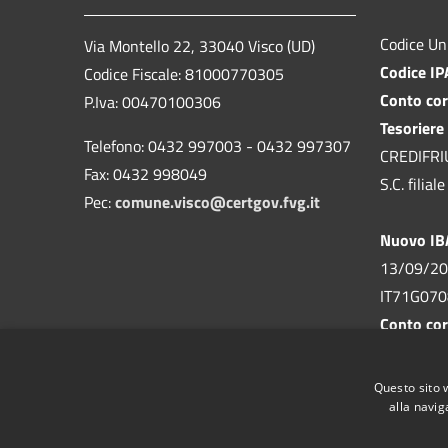
Codice Un
Via Montello 22, 33040 Visco (UD)
Codice I
Codice Fiscale: 81000770305
Conto cor
P.Iva: 00470100306
Tesoriere
Telefono: 0432 997003 - 0432 997307
CREDIFRIUL
Fax: 0432 998049
S.C. filia
Pec:
comune.visco@certgov.fvg.it
Nuovo I
13/09/20
IT71G07
Conto cor
n. 155293
Comune di
Questo sito 
alla navig