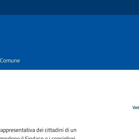
il Comune
Ved
appresentativa dei cittadini di un
done il Sindaco e i consiglieri.