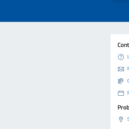
Cont
Prob