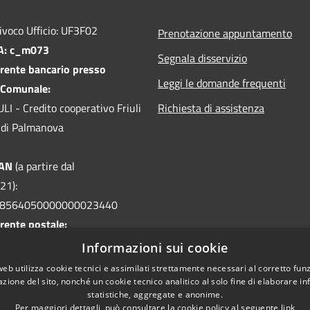
ivoco Ufficio: UF3F02
Prenotazione appuntamento
PA: c_m073
Segnala disservizio
rente bancario presso
Leggi le domande frequenti
 Comunale:
I - Credito cooperativo Friuli
Richiesta di assistenza
le di Palmanova
BAN
(a partire dal
21):
08564050000000023440
rente postale:
32 intestato a
Informazioni sui cookie
 Visco - Servizio Tesoreria
web utilizza cookie tecnici e assimilati strettamente necessari al corretto fu
azione del sito, nonché un cookie tecnico analitico al solo fine di elaborare i
statistiche, aggregate e anonime.
Per maggiori dettagli, può consultare la cookie policy al seguente
link