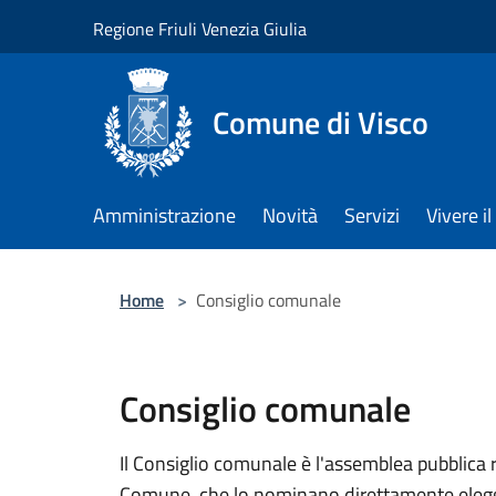
Salta al contenuto principale
Regione Friuli Venezia Giulia
Comune di Visco
Amministrazione
Novità
Servizi
Vivere 
Home
>
Consiglio comunale
Consiglio comunale
Il Consiglio comunale è l'assemblea pubblica r
Comune, che lo nominano direttamente eleggen