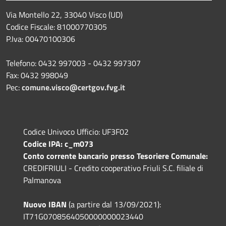
Via Montello 22, 33040 Visco (UD)
Codice Fiscale: 81000770305
P.Iva: 00470100306
Telefono: 0432 997003 - 0432 997307
Fax: 0432 998049
Pec:
comune.visco@certgov.fvg.it
Codice Univoco Ufficio: UF3F02
Codice IPA: c_m073
Conto corrente bancario presso Tesoriere Comunale:
CREDIFRIULI - Credito cooperativo Friuli S.C. filiale di
Palmanova
Nuovo IBAN
(a partire dal 13/09/2021):
IT71G0708564050000000023440