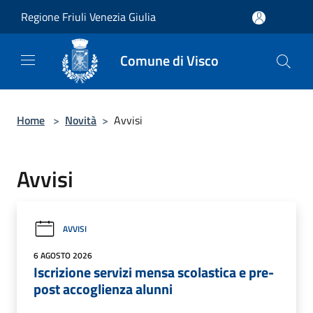
Salta al contenuto principale
Regione Friuli Venezia Giulia
Comune di Visco
Home
>
Novità
>
Avvisi
Avvisi
AVVISI
6 AGOSTO 2026
Iscrizione servizi mensa scolastica e pre-
post accoglienza alunni