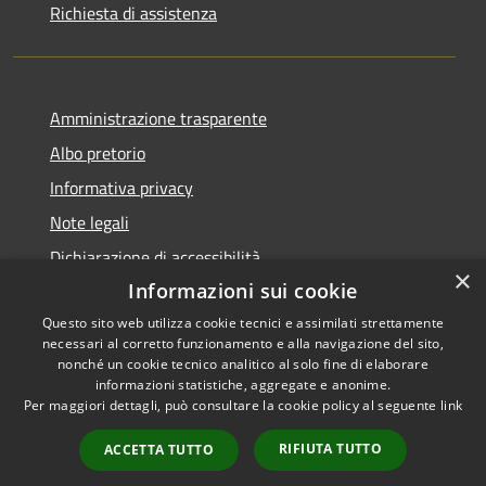
Richiesta di assistenza
Amministrazione trasparente
Albo pretorio
Informativa privacy
Note legali
Dichiarazione di accessibilità
×
Informazioni sui cookie
Questo sito web utilizza cookie tecnici e assimilati strettamente
necessari al corretto funzionamento e alla navigazione del sito,
RSS
Copyright © 2026 • Comune di
nonché un cookie tecnico analitico al solo fine di elaborare
informazioni statistiche, aggregate e anonime.
Accessibilità
Visco • Powered by
Per maggiori dettagli, può consultare la cookie policy al seguente
link
Privacy
Municipium
Accesso
•
Cookie
redazione
RIFIUTA TUTTO
ACCETTA TUTTO
Mappa del sito