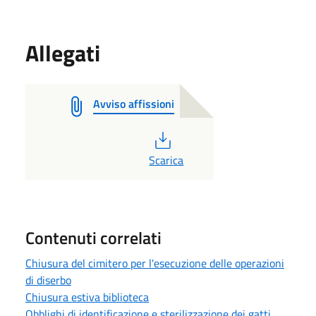
Allegati
Avviso affissioni
PDF
Scarica
Contenuti correlati
Chiusura del cimitero per l'esecuzione delle operazioni
di diserbo
Chiusura estiva biblioteca
Obblighi di identificazione e sterilizzazione dei gatti