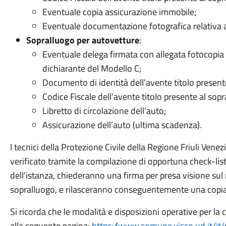
Eventuale copia assicurazione immobile;
Eventuale documentazione fotografica relativa al
Sopralluogo per autovetture
:
Eventuale delega firmata con allegata fotocopia 
dichiarante del Modello C;
Documento di identità dell’avente titolo present
Codice Fiscale dell’avente titolo presente al sopr
Libretto di circolazione dell’auto;
Assicurazione dell’auto (ultima scadenza).
I tecnici della Protezione Civile della Regione Friuli Venezi
verificato tramite la compilazione di opportuna check-lis
dell’istanza, chiederanno una firma per presa visione sul 
sopralluogo, e rilasceranno conseguentemente una copia 
Si ricorda che le modalità e disposizioni operative per la
alla seguente pagina:
https://www.comune.visco.ud.it/it