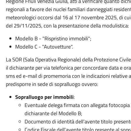
Regione Friuli Venezia Giulia, atti a verificare quanto di
regionali a favore dei nuclei familiari danneggiati residen
meteorologici occorsi dal 16 al 17 novembre 2025, di 
del 29/11/2025, con la presentazione della modulistica:
Modello B - "Rispristino immobili";
Modello C - "Autovetture".
La SOR (Sala Operativa Regionale) della Protezione Civile 
il dichiarante per via telefonica per concordare data e o
sms ed e-mail di promemoria con le indicazioni relativ
predisporre in sede di sopralluogo ovvero:
Sopralluogo per immobili
:
Eventuale delega firmata con allegata fotocopia 
dichiarante del Modello B;
Documento di identità dell’avente titolo present
Codice Fiscale dell’avente titolo presente al sopr