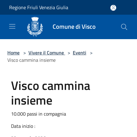
Salta al contenuto principale
Regione Friuli Venezia Giulia
Comune di Visco
Home
>
Vivere il Comune
>
Eventi
>
Visco cammina insieme
Visco cammina
insieme
10.000 passi in compagnia
Data inizio :