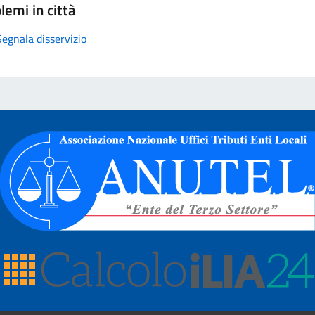
lemi in città
Segnala disservizio