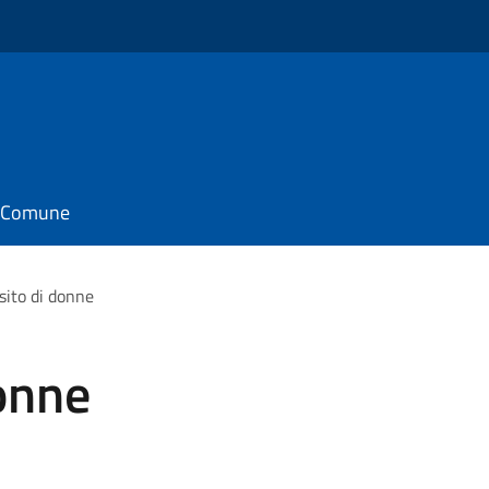
il Comune
sito di donne
onne