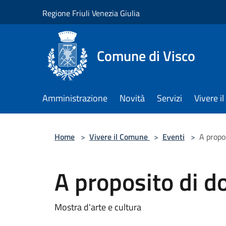
Salta al contenuto principale
Regione Friuli Venezia Giulia
Comune di Visco
Amministrazione
Novità
Servizi
Vivere 
Home
>
Vivere il Comune
>
Eventi
>
A propo
A proposito di d
Mostra d'arte e cultura