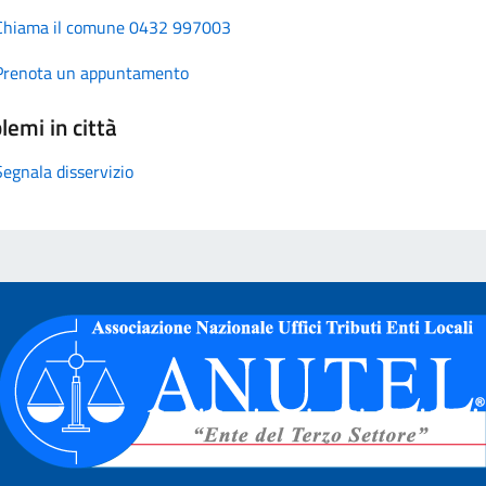
Chiama il comune 0432 997003
Prenota un appuntamento
lemi in città
Segnala disservizio