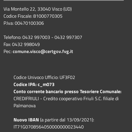
Via Montello 22, 33040 Visco (UD)
Codice Fiscale: 81000770305
P.Iva: 00470100306
Telefono: 0432 997003 - 0432 997307
Fax: 0432 998049
Pec:
comune.visco@certgov.fvg.it
Codice Univoco Ufficio: UF3F02
Codice IPA: c_m073
Conto corrente bancario presso Tesoriere Comunale:
CREDIFRIULI - Credito cooperativo Friuli S.C. filiale di
Palmanova
Nuovo IBAN
(a partire dal 13/09/2021):
IT71G0708564050000000023440