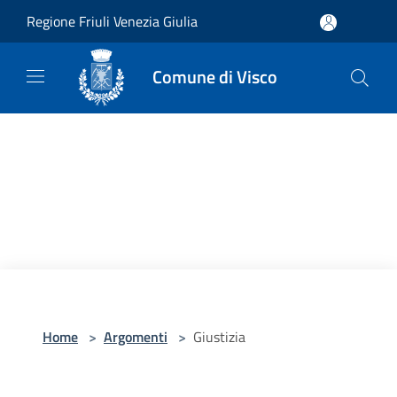
Salta al contenuto principale
Regione Friuli Venezia Giulia
Comune di Visco
Home
>
Argomenti
>
Giustizia