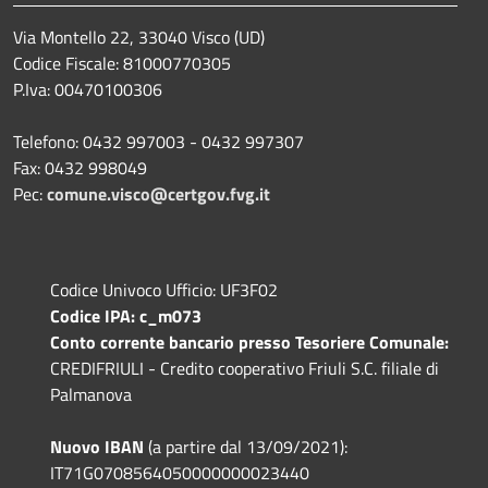
Via Montello 22, 33040 Visco (UD)
Codice Fiscale: 81000770305
P.Iva: 00470100306
Telefono: 0432 997003 - 0432 997307
Fax: 0432 998049
Pec:
comune.visco@certgov.fvg.it
Codice Univoco Ufficio: UF3F02
Codice IPA: c_m073
Conto corrente bancario presso Tesoriere Comunale:
CREDIFRIULI - Credito cooperativo Friuli S.C. filiale di
Palmanova
Nuovo IBAN
(a partire dal 13/09/2021):
IT71G0708564050000000023440