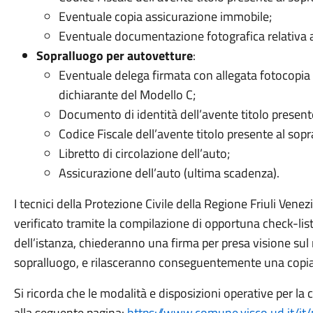
Eventuale copia assicurazione immobile;
Eventuale documentazione fotografica relativa al
Sopralluogo per autovetture
:
Eventuale delega firmata con allegata fotocopia 
dichiarante del Modello C;
Documento di identità dell’avente titolo present
Codice Fiscale dell’avente titolo presente al sopr
Libretto di circolazione dell’auto;
Assicurazione dell’auto (ultima scadenza).
I tecnici della Protezione Civile della Regione Friuli Venezi
verificato tramite la compilazione di opportuna check-lis
dell’istanza, chiederanno una firma per presa visione sul 
sopralluogo, e rilasceranno conseguentemente una copia 
Si ricorda che le modalità e disposizioni operative per la
alla seguente pagina:
https://www.comune.visco.ud.it/it