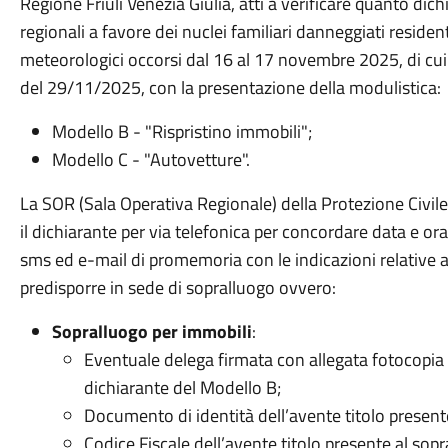
Regione Friuli Venezia Giulia, atti a verificare quanto di
regionali a favore dei nuclei familiari danneggiati residen
meteorologici occorsi dal 16 al 17 novembre 2025, di 
del 29/11/2025, con la presentazione della modulistica:
Modello B - "Rispristino immobili";
Modello C - "Autovetture".
La SOR (Sala Operativa Regionale) della Protezione Civile 
il dichiarante per via telefonica per concordare data e o
sms ed e-mail di promemoria con le indicazioni relativ
predisporre in sede di sopralluogo ovvero:
Sopralluogo per immobili
:
Eventuale delega firmata con allegata fotocopia 
dichiarante del Modello B;
Documento di identità dell’avente titolo present
Codice Fiscale dell’avente titolo presente al sopr